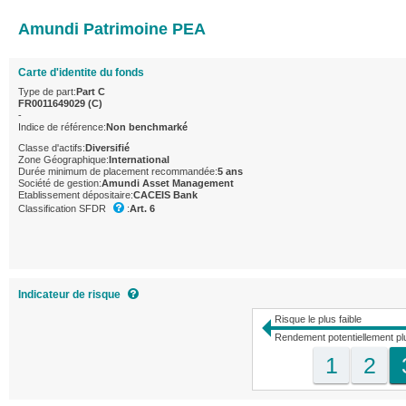
Amundi Patrimoine PEA
Carte d'identite du fonds
Type de part:
Part C
FR0011649029 (C)
-
Indice de référence:
Non benchmarké
Classe d'actifs:
Diversifié
Zone Géographique:
International
Durée minimum de placement recommandée:
5 ans
Société de gestion:
Amundi Asset Management
Etablissement dépositaire:
CACEIS Bank
Classification SFDR
:
Art. 6
Indicateur de risque
Risque le plus faible
Rendement potentiellement plu
1
2