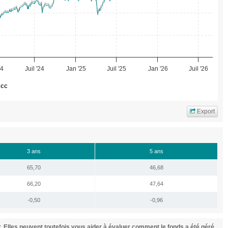
24
Juil '24
Jan '25
Juil '25
Jan '26
Juil '26
Acc
Export
3 ans
5 ans
65,70
46,68
66,20
47,64
-0,50
-0,96
 Elles peuvent toutefois vous aider à évaluer comment le fonds a été géré