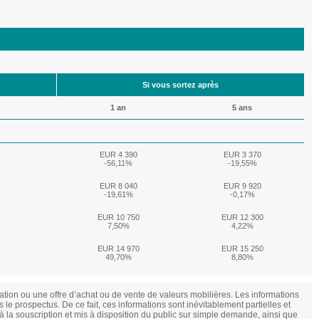
Si vous sortez après
1 an
5 ans
EUR 4 390
EUR 3 370
-56,11%
-19,55%
EUR 8 040
EUR 9 920
-19,61%
-0,17%
EUR 10 750
EUR 12 300
7,50%
4,22%
EUR 14 970
EUR 15 250
49,70%
8,80%
ation ou une offre d’achat ou de vente de valeurs mobilières. Les informations
 le prospectus. De ce fait, ces informations sont inévitablement partielles et
à la souscription et mis à disposition du public sur simple demande, ainsi que