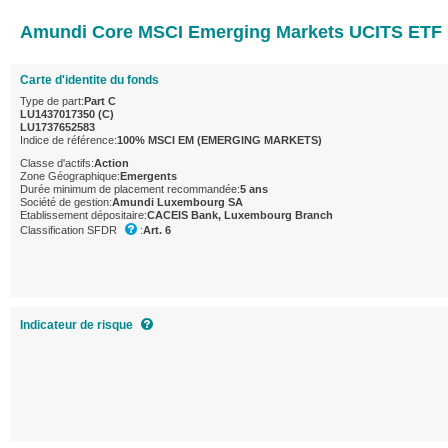
Amundi Core MSCI Emerging Markets UCITS ETF
Carte d'identite du fonds
Type de part:
Part C
LU1437017350 (C)
LU1737652583
Indice de référence:
100% MSCI EM (EMERGING MARKETS)
Classe d'actifs:
Action
Zone Géographique:
Emergents
Durée minimum de placement recommandée:
5 ans
Société de gestion:
Amundi Luxembourg SA
Etablissement dépositaire:
CACEIS Bank, Luxembourg Branch
Classification SFDR
:
Art. 6
Indicateur de risque