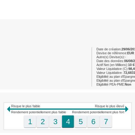
Date de création:
29/06/20
Devise de référence:
EUR
Autre(s) Devise(s):
-
Date des données:
06/08/
Actif Net (en Millions):
10 6
Valeur Liquidative (C):
98,
Valeur Liquidative :
72,683
Eligibilité au plan d'Eparg
Eligibilité au plan d'Eparg
Eligibilité PEA-PME:
Non
Risque le plus faible
Risque le plus élevé
Rendement potentiellement plus faible
Rendement potentiellement plus fort
1
2
3
4
5
6
7