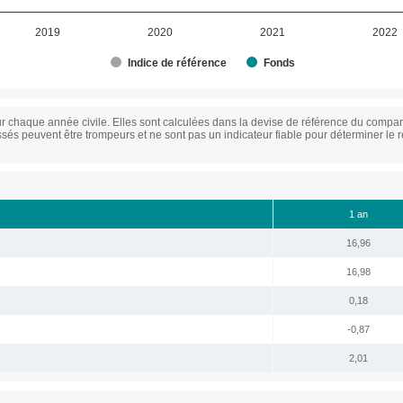
2019
2020
2021
2022
Indice de référence
Fonds
chaque année civile. Elles sont calculées dans la devise de référence du compar
s peuvent être trompeurs et ne sont pas un indicateur fiable pour déterminer le re
1 an
16,96
16,98
0,18
-0,87
2,01