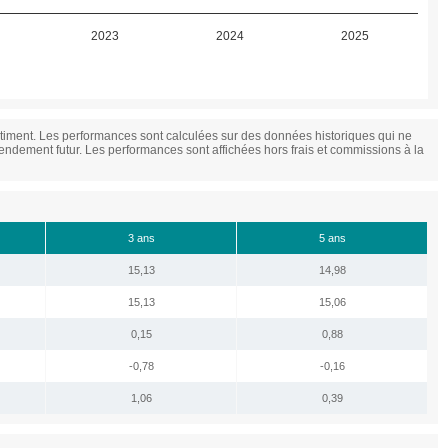
2023
2024
2025
timent. Les performances sont calculées sur des données historiques qui ne
ndement futur. Les performances sont affichées hors frais et commissions à la
3 ans
5 ans
15,13
14,98
15,13
15,06
0,15
0,88
-0,78
-0,16
1,06
0,39