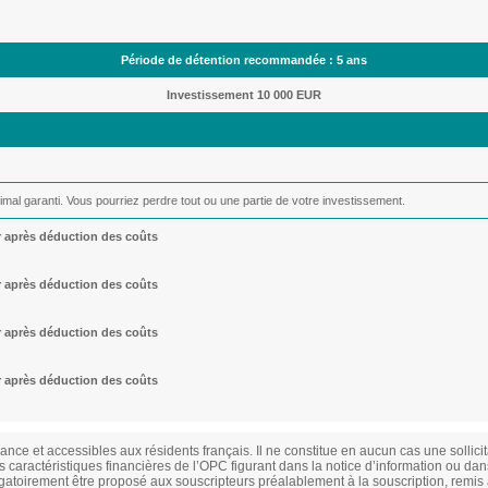
Période de détention recommandée : 5 ans
Investissement 10 000 EUR
imal garanti. Vous pourriez perdre tout ou une partie de votre investissement.
r après déduction des coûts
r après déduction des coûts
r après déduction des coûts
r après déduction des coûts
ce et accessibles aux résidents français. Il ne constitue en aucun cas une sollicit
es caractéristiques financières de l’OPC figurant dans la notice d’information ou dans
ligatoirement être proposé aux souscripteurs préalablement à la souscription, remis 