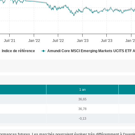
Juil '21
Jan '22
Juil '22
Jan '23
Juil '23
Jan '
Indice de référence
Amundi Core MSCI Emerging Markets UCITS ETF 
1 an
36,65
36,78
-0,13
ormances futures. Les marchés pourraient évoluer très différemment à l’avenir.