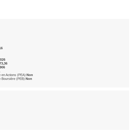
16
2026
73,36
4906
1
ne en Actions (PEA):
Non
ne Boursière (PEB):
Non