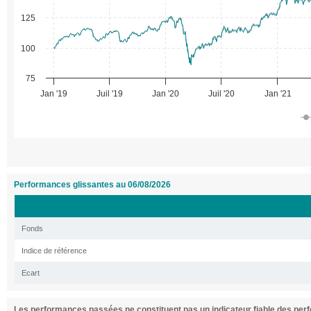
125
100
75
Jan '19
Juil '19
Jan '20
Juil '20
Jan '21
Performances glissantes au 06/08/2026
Fonds
Indice de référence
Ecart
Les performances passées ne constituent pas un indicateur fiable des perf