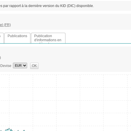
es par rapport à la dernière version du KID (DIC) disponible.
el (FR)
s
Publications
Publication
d'informations en
matière de
durabilité
)
Devise
OK