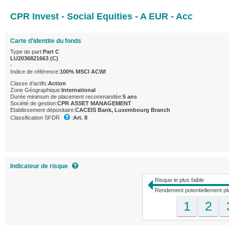
CPR Invest - Social Equities - A EUR - Acc
Carte d'identite du fonds
Type de part:
Part C
LU2036821663 (C)
-
Indice de référence:
100% MSCI ACWI
Classe d'actifs:
Action
Zone Géographique:
International
Durée minimum de placement recommandée:
5 ans
Société de gestion:
CPR ASSET MANAGEMENT
Etablissement dépositaire:
CACEIS Bank, Luxembourg Branch
Classification SFDR
:
Art. 8
Indicateur de risque
Risque le plus faible
Rendement potentiellement plu
1
2