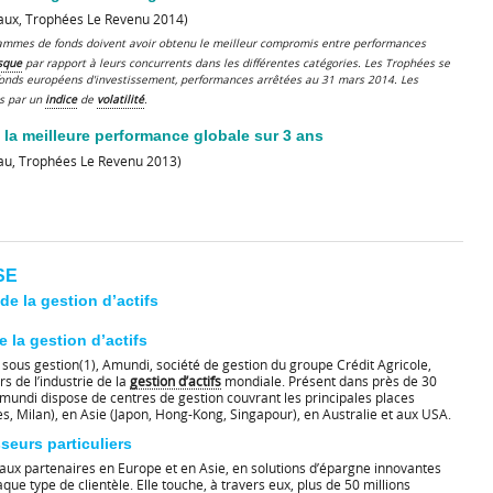
aux, Trophées Le Revenu 2014)
 gammes de fonds doivent avoir obtenu le meilleur compromis entre performances
sque
par rapport à leurs concurrents dans les différentes catégories. Les Trophées se
fonds européens d'investissement, performances arrêtées au 31 mars 2014. Les
és par un
indice
de
volatilité
.
la meilleure performance globale sur 3 ans
au, Trophées Le Revenu 2013)
SE
de la gestion d’actifs
 la gestion d’actifs
s sous gestion(1), Amundi, société de gestion du groupe Crédit Agricole,
s de l’industrie de la
gestion d’actifs
mondiale. Présent dans près de 30
 Amundi dispose de centres de gestion couvrant les principales places
es, Milan), en Asie (Japon, Hong-Kong, Singapour), en Australie et aux USA.
sseurs particuliers
aux partenaires en Europe et en Asie, en solutions d’épargne innovantes
ue type de clientèle. Elle touche, à travers eux, plus de 50 millions