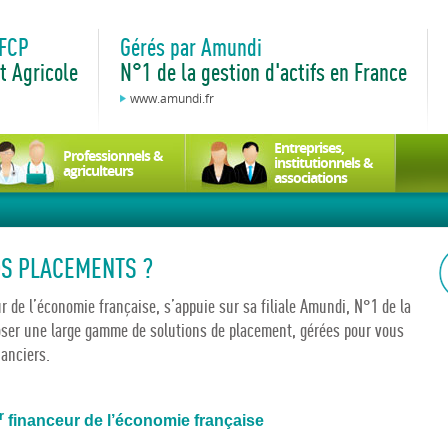
 FCP
Gérés par Amundi
t Agricole
N°1 de la gestion d'actifs en France
www.amundi.fr
Entreprises,
Professionnels &
institutionnels &
agriculteurs
associations
OS PLACEMENTS ?
ur de l’économie française, s’appuie sur sa filiale Amundi, N°1 de la
oser une large gamme de solutions de placement, gérées pour vous
nanciers.
r
financeur de l’économie française