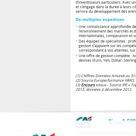
d’investisseurs particuliers. Avec u
et s’engage dans la durée à leurs c
service du développement des entr
De multiples expertises
Une connaissance approfondie des
l’environnement des marchés et de
internationales, comparaison et sé
Des équipes de spécialistes : pro
gestion s’appuient sur les compét
correspondant à vos attentes, sur t
Une offre de gestion complète : Am
devises (Euro, Yen, Dollar, Sterling
(1) Chiffres Données Amundi au 31
(2) Source Europerformance NMO, f
(3)
Encours
totaux - Source IPE « To
2013, données à décembre 2012.
Sicav & FCP