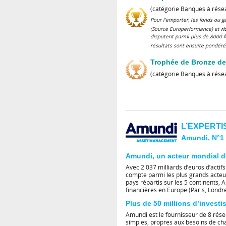
(catégorie Banques à rése
Pour l'emporter, les fonds ou
(Source Europerformance) et
ri
disputent parmi plus de 8000 
résultats sont ensuite pondér
Trophée de Bronze de 
(catégorie Banques à rése
L’EXPERTI
Amundi, N°1 
Amundi, un acteur mondial de
Avec 2 037 milliards d’euros d’actif
compte parmi les plus grands acteur
pays répartis sur les 5 continents,
financières en Europe (Paris, Londr
Plus de 50 millions d’investi
Amundi est le fournisseur de 8 rése
simples, propres aux besoins de chaq