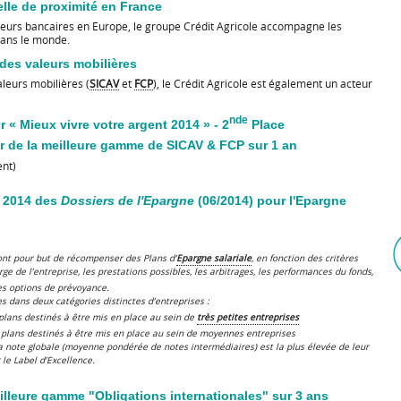
lle de proximité en France
teurs bancaires en Europe, le groupe Crédit Agricole accompagne les
 dans le monde.
 des valeurs mobilières
aleurs mobilières (
SICAV
et
FCP
), le Crédit Agricole est également un acteur
nde
r « Mieux vivre votre argent 2014 » - 2
Place
Or de la meilleure gamme de SICAV & FCP sur 1 an
ent)
e 2014 des
Dossiers de l'Epargne
(06/2014) pour l'Epargne
ont pour but de récompenser des Plans d’
Epargne salariale
, en fonction des critères
arge de l’entreprise, les prestations possibles, les arbitrages, les performances du fonds,
es options de prévoyance.
s dans deux catégories distinctes d’entreprises :
 plans destinés à être mis en place au sein de
très petites entreprises
s plans destinés à être mis en place au sein de moyennes entreprises
a note globale (moyenne pondérée de notes intermédiaires) est la plus élevée de leur
 le Label d’Excellence.
illeure gamme "Obligations internationales" sur 3 ans