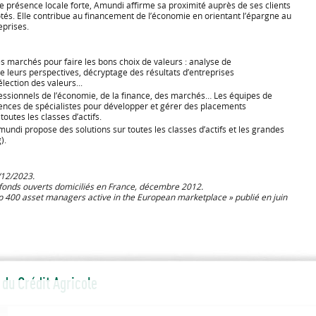
ne présence locale forte, Amundi affirme sa proximité auprès de ses clients
ôtés. Elle contribue au financement de l’économie en orientant l’épargne au
eprises.
 marchés pour faire les bons choix de valeurs : analyse de
 leurs perspectives, décryptage des résultats d’entreprises
lection des valeurs...
fessionnels de l’économie, de la finance, des marchés… Les équipes de
ences de spécialistes pour développer et gérer des placements
outes les classes d’actifs.
undi propose des solutions sur toutes les classes d’actifs et les grandes
).
/12/2023.
onds ouverts domiciliés en France, décembre 2012.
p 400 asset managers active in the European marketplace » publié en juin
du Crédit Agricole