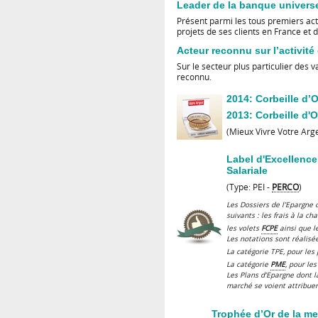
Leader de la banque universe
Présent parmi les tous premiers ac
projets de ses clients en France et
Acteur reconnu sur l’activité
Sur le secteur plus particulier des v
reconnu.
2014: Corbeille d’O
2013: Corbeille d'
(Mieux Vivre Votre Arg
Label d'Excellenc
Salariale
(Type: PEI -
PERCO
)
Les Dossiers de l’Epargne 
suivants : les frais à la ch
les volets
FCPE
ainsi que l
Les notations sont réalisée
La catégorie TPE, pour les
La catégorie
PME
, pour le
Les Plans d’Epargne dont l
marché se voient attribuer
Trophée d’Or de la me