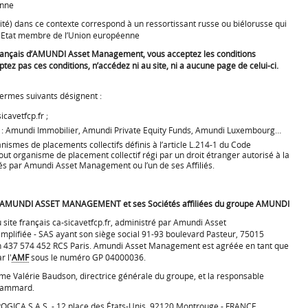
enne
lité) dans ce contexte correspond à un ressortissant russe ou biélorusse qui
un Etat membre de l’Union européenne
e français d’AMUNDI Asset Management, vous acceptez les conditions
tez pas ces conditions, n’accédez ni au site, ni a aucune page de celui-ci.
termes suivants désignent :
sicavetfcp.fr ;
ées » : Amundi Immobilier, Amundi Private Equity Funds, Amundi Luxembourg…
anismes de placements collectifs définis à l’article L.214-1 du Code
tout organisme de placement collectif régi par un droit étranger autorisé à la
és par Amundi Asset Management ou l’un de ses Affiliés.
nt AMUNDI ASSET MANAGEMENT et ses Sociétés affiliées du groupe AMUNDI
site français ca-sicavetfcp.fr, administré par Amundi Asset
mplifiée - SAS ayant son siège social 91-93 boulevard Pasteur, 75015
en 437 574 452 RCS Paris. Amundi Asset Management est agréée en tant que
r l'
AMF
sous le numéro GP 04000036.
 Mme Valérie Baudson, directrice générale du groupe, et la responsable
Chammard.
PROGICA S.A.S. - 12 place des États-Unis, 92120 Montrouge - FRANCE.