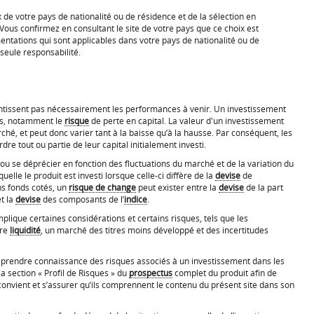
 de votre pays de nationalité ou de résidence et de la sélection en
Vous confirmez en consultant le site de votre pays que ce choix est
entations qui sont applicables dans votre pays de nationalité ou de
 seule responsabilité.
tissent pas nécessairement les performances à venir. Un investissement
es, notamment le
risque
de perte en capital. La valeur d'un investissement
hé, et peut donc varier tant à la baisse qu’à la hausse. Par conséquent, les
re tout ou partie de leur capital initialement investi.
ou se déprécier en fonction des fluctuations du marché et de la variation du
uelle le produit est investi lorsque celle-ci diffère de la
devise
de
ins fonds cotés, un
risque de change
peut exister entre la
devise
de la part
et la
devise
des composants de l’
indice
.
plique certaines considérations et certains risques, tels que les
dre
liquidité
, un marché des titres moins développé et des incertitudes
t prendre connaissance des risques associés à un investissement dans les
a section « Profil de Risques » du
prospectus
complet du produit afin de
 convient et s’assurer qu’ils comprennent le contenu du présent site dans son