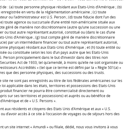
d de : (a) toute personne physique résidant aux Etats-Unis d’Amérique ; (b)
 enregistrée en vertu de la réglementation américaine ; (c) toute
uteur ou l’administrateur est U.S. Person ; (d) toute fiducie dont l’un des
; (e) toute agence ou succursale d’une entité non-américaine située aux
mpte géré de manière non discrétionnaire (autre qu’une succession ou une
ier ou tout autre représentant autorisé, constitué ou (dans le cas d’une
ats-Unis d’Amérique ; (g) tout compte géré de manière discrétionnaire
cie) par un intermédiaire financier ou tout autre représentant autorisé,
onne physique) résidant aux Etats-Unis d’Amérique ; et (h) toute entité ou
anisée ou constituée selon les lois d’un pays autre que les Etats-Unis
.S. Person principalement dans le but d’investir dans des titres non
 Securities Act de 1933, tel qu’amendé, à moins qu’elle ne soit organisée ou
estisseurs Accrédités » (tel que ce terme est défini par la « Règle 501(a) »
tres que des personne physiques, des successions ou des trusts.
e site ne sont pas enregistrés au titre de lois fédérales américaines sur les
 loi applicable dans les états, territoires et possessions des Etats-Unis
produit financier ne pourra être commercialisé directement ou
pris sur ses territoires et possessions) et auprès ou au bénéfice de
 d’Amérique et de « U.S. Persons ».
nt aux résidents et citoyens des Etats Unis d’Amérique et aux « U.S.
 ou d’avoir accès à ce site à l’occasion de voyages ou de séjours hors des
t un site internet « Amundi » ou filiale, dédié, nous vous invitons à vous