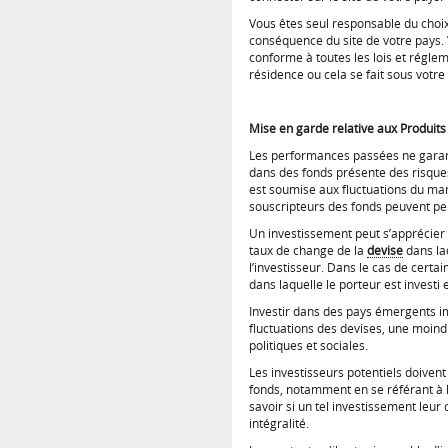
Vous êtes seul responsable du choix
conséquence du site de votre pays. 
conforme à toutes les lois et réglem
résidence ou cela se fait sous votre
Mise en garde relative aux Produits
Les performances passées ne garan
dans des fonds présente des risqu
est soumise aux fluctuations du marc
souscripteurs des fonds peuvent perd
Un investissement peut s’apprécier 
taux de change de la
devise
dans laq
l’investisseur. Dans le cas de certa
dans laquelle le porteur est investi 
Investir dans des pays émergents im
fluctuations des devises, une moin
politiques et sociales.
Les investisseurs potentiels doiven
fonds, notamment en se référant à l
savoir si un tel investissement leur
intégralité.