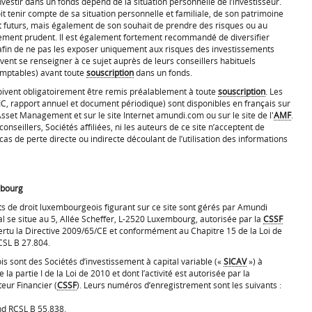
nvestir dans un fonds dépend de la situation personnelle de l’investisseur.
oit tenir compte de sa situation personnelle et familiale, de son patrimoine
t futurs, mais également de son souhait de prendre des risques ou au
ssement prudent. Il est également fortement recommandé de diversifier
fin de ne pas les exposer uniquement aux risques des investissements
vent se renseigner à ce sujet auprès de leurs conseillers habituels
comptables) avant toute
souscription
dans un fonds.
ivent obligatoirement être remis préalablement à toute
souscription
. Les
IC, rapport annuel et document périodique) sont disponibles en français sur
et Management et sur le site Internet amundi.com ou sur le site de l'
AMF
.
eillers, Sociétés affiliées, ni les auteurs de ce site n’acceptent de
 cas de perte directe ou indirecte découlant de l’utilisation des informations
mbourg
its de droit luxembourgeois figurant sur ce site sont gérés par Amundi
al se situe au 5, Allée Scheffer, L-2520 Luxembourg, autorisée par la
CSSF
ertu la Directive 2009/65/CE et conformément au Chapitre 15 de la Loi de
CSL B 27.804.
s sont des Sociétés d’investissement à capital variable («
SICAV
») à
a partie I de la Loi de 2010 et dont l’activité est autorisée par la
eur Financier (
CSSF
). Leurs numéros d’enregistrement sont les suivants :
nd RCSL B 55.838.