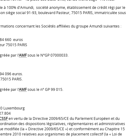
e à 100% d'Amundi, société anonyme, établissement de crédit régi par le
son siège social 91-93, boulevard Pasteur, 75015 PARIS, immatriculée sous
rmations concernant les Sociétés affiliées du groupe Amundi suivantes :
684 660 euros
teur 75015 PARIS
gréée par l’
AMF
sous le N°GP 07000033.
394 096 euros.
r 75015 PARIS.
gréée par l’
AMF
sous le n° GP 99 015.
2520 Luxembourg
27.804
CSSF
en vertu de la Directive 2009/65/CE du Parlement Européen et du
oordination des dispositions législatives, réglementaires et administratives
 que modifiée (la « Directive 2009/65/CE ») et conformément au Chapitre 15
embre 2010 relatives aux organismes de placement collectif (la « Loi de