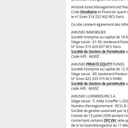
Amundi Asset Management est filial
Code
Monétaire
et Financier ayant 
le n° Siren 314 222 902 RCS Paris.
Ce site contient également des info
AMUNDI IMMOBILIER
Société Anonyme au capital de 16 
Siège social : 91-93, boulevard Pas
N° Siren 315 429 837 RCS Paris
Société de Gestion de Portefeuille
a
Code APE : 6630Z
AMUNDI
PRIVATE EQUITY
FUNDS
Société Anonyme au capital de 12 
Siège social : 90, boulevard Pasteu
N° Siren 422 333 575 RCS PARIS
Société de Gestion de portefeuille
a
code APE : 6630Z
AMUNDI LUXEMBOURG S.A.
Siège social : 5, Allée Scheffer L-
Numéro d’enregistrement : RCSL B 
Société de gestion autorisée par la
Conseil du 13 juillet 2009 portant c
concernant certains
OPCVM
, telle
de la loi luxembourgeoise du 17 déc