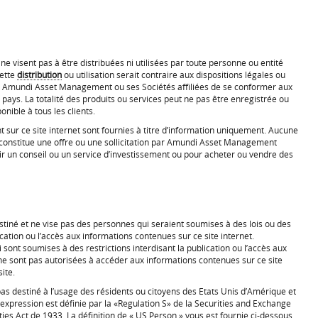
 ne visent pas à être distribuées ni utilisées par toute personne ou entité
cette
distribution
ou utilisation serait contraire aux dispositions légales ou
à Amundi Asset Management ou ses Sociétés affiliées de se conformer aux
pays. La totalité des produits ou services peut ne pas être enregistrée ou
nible à tous les clients.
 sur ce site internet sont fournies à titre d’information uniquement. Aucune
 constitue une offre ou une sollicitation par Amundi Asset Management
nir un conseil ou un service d’investissement ou pour acheter ou vendre des
estiné et ne vise pas des personnes qui seraient soumises à des lois ou des
cation ou l’accès aux informations contenues sur ce site internet.
 sont soumises à des restrictions interdisant la publication ou l’accès aux
ne sont pas autorisées à accéder aux informations contenues sur ce site
site.
 pas destiné à l’usage des résidents ou citoyens des Etats Unis d’Amérique et
e expression est définie par la «Regulation S» de la Securities and Exchange
ies Act de 1933. La définition de « US Person » vous est fournie ci-dessous.