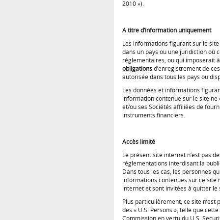
2010 »).
A titre d’information uniquement
Les informations figurant sur le site
dans un pays ou une juridiction où 
réglementaires, ou qui imposerait 
obligations
d’enregistrement de ces 
autorisée dans tous les pays ou dispo
Les données et informations figurant
information contenue sur le site ne
et/ou ses Sociétés affiliées de four
instruments financiers.
Accès limité
Le présent site internet n’est pas d
réglementations interdisant la publi
Dans tous les cas, les personnes qui
informations contenues sur ce site 
internet et sont invitées à quitter le 
Plus particulièrement, ce site n’est
des « U.S. Persons », telle que cett
Commission en vertu du U.S. Securit