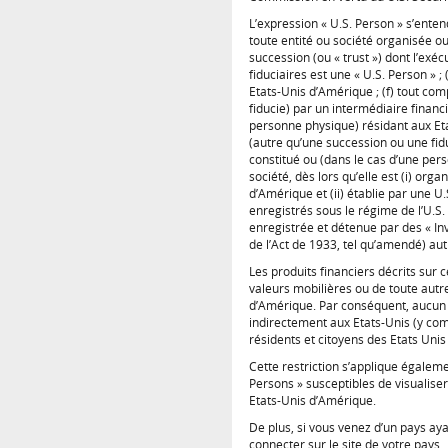
L’expression « U.S. Person » s’enten
toute entité ou société organisée ou
succession (ou « trust ») dont l’exéc
fiduciaires est une « U.S. Person » 
Etats-Unis d’Amérique ; (f) tout co
fiducie) par un intermédiaire financ
personne physique) résidant aux Et
(autre qu’une succession ou une fidu
constitué ou (dans le cas d’une pers
société, dès lors qu’elle est (i) org
d’Amérique et (ii) établie par une U
enregistrés sous le régime de l’U.S.
enregistrée et détenue par des « Inv
de l’Act de 1933, tel qu’amendé) au
Les produits financiers décrits sur c
valeurs mobilières ou de toute autre
d’Amérique. Par conséquent, aucun 
indirectement aux Etats-Unis (y com
résidents et citoyens des Etats Unis
Cette restriction s’applique égaleme
Persons » susceptibles de visualiser
Etats-Unis d’Amérique.
De plus, si vous venez d’un pays ayan
connecter sur le site de votre pays.