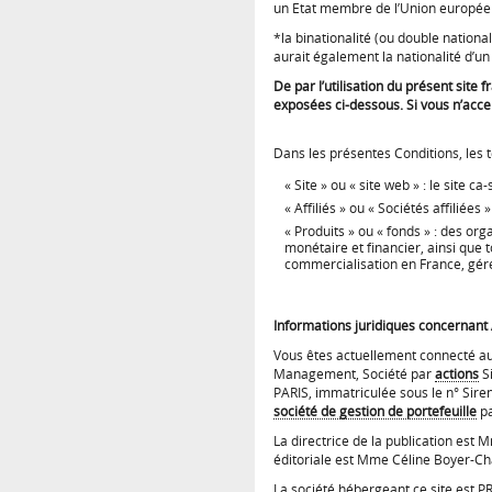
un Etat membre de l’Union europé
*la binationalité (ou double nationa
aurait également la nationalité d’
De par l’utilisation du présent sit
exposées ci-dessous. Si vous n’accep
Dans les présentes Conditions, les 
« Site » ou « site web » : le site ca-
« Affiliés » ou « Sociétés affili
« Produits » ou « fonds » : des org
monétaire et financier, ainsi que 
commercialisation en France, gér
Informations juridiques concerna
Vous êtes actuellement connecté au 
Management, Société par
actions
Si
PARIS, immatriculée sous le n° Sir
société de gestion de portefeuille
pa
La directrice de la publication est
éditoriale est Mme Céline Boyer-
La société hébergeant ce site est 