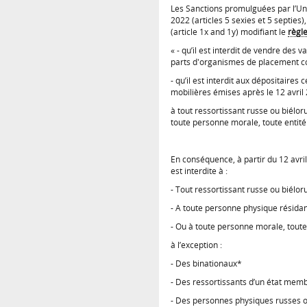
Les Sanctions promulguées par l’Un
2022 (articles 5 sexies et 5 septies)
(article 1x and 1y) modifiant le
règl
« - qu’il est interdit de vendre des 
parts d'organismes de placement col
- qu’il est interdit aux dépositaires
mobilières émises après le 12 avril 
à tout ressortissant russe ou biélo
toute personne morale, toute entité
En conséquence, à partir du 12 avri
est interdite à :
- Tout ressortissant russe ou biélor
- A toute personne physique résidan
- Ou à toute personne morale, toute
à l’exception :
- Des binationaux*
- Des ressortissants d’un état memb
- Des personnes physiques russes ou