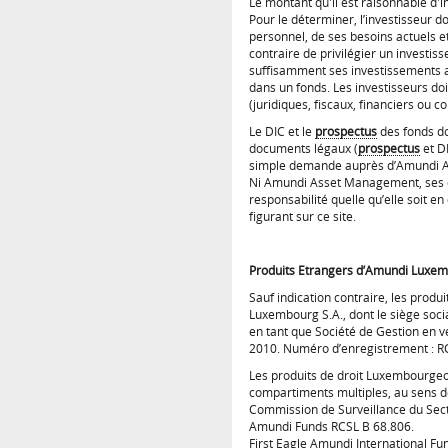
Le montant qu'il est raisonnable d'i
Pour le déterminer, l’investisseur d
personnel, de ses besoins actuels e
contraire de privilégier un investi
suffisamment ses investissements a
dans un fonds. Les investisseurs doi
(juridiques, fiscaux, financiers ou 
Le DIC et le
prospectus
des fonds do
documents légaux (
prospectus
et D
simple demande auprès d’Amundi Ass
Ni Amundi Asset Management, ses cons
responsabilité quelle qu’elle soit en
figurant sur ce site.
Produits Etrangers d’Amundi Luxe
Sauf indication contraire, les produ
Luxembourg S.A., dont le siège soci
en tant que Société de Gestion en v
2010. Numéro d’enregistrement : R
Les produits de droit Luxembourgeoi
compartiments multiples, au sens de l
Commission de Surveillance du Sect
Amundi Funds RCSL B 68.806.
First Eagle Amundi International Fu