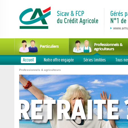
Sicav & FCP
Gérés p
du Crédit Agricole
N°1 de 
www.amun
Professionnels &
Particuliers
agriculteurs
Accueil
Notre offre engagée
Séries limitées
Tous no
Professionnels & agriculteurs