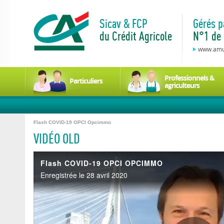
Sicav & FCP
Gérés p
du Crédit Agricole
N°1 de 
www.amun
Professionnels &
Particuliers
agriculteurs
Flash COVID-19 OPCI Opcimmo
VIDÉO OLD
Flash COVID-19 OPCI OPCIMMO
Enregistrée le 28 avril 2020