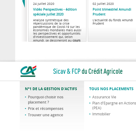
24 juillet 2020
02 juillet 2020
Vidéo Perspectives - édition
Point trimestriel Amundi
spéciale juillet 2020
Prudent
Analyse synthétique des
L'actualité du fonds Amundi
répercussions de la crise
Prudent
pandémique de Covid-19 sur les
économies mondiales mais aussi
les perspectives et opportunités
d’investissement qui, selon
Amundi, se dessineront au
cours
des prochains mois.
Sicav & FCP
du Crédit Agricole
N°1 DE LA GESTION D'ACTIFS
TOUS NOS PLACEMENTS
Pourquoi choisir nos
Assurance Vie
placement ?
Plan d'Epargne en Action
(PEA)
Prix et récompenses
Immobilier
Trouver une agence