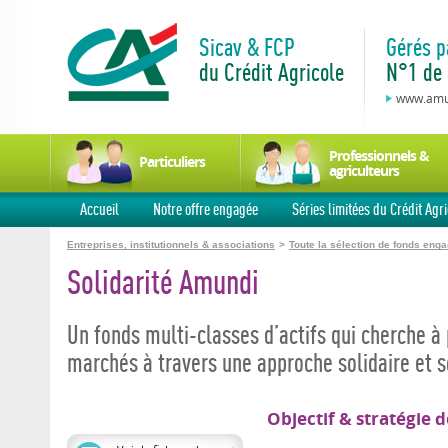
Sicav & FCP
Gérés p
du Crédit Agricole
N°1 de 
www.amun
Professionnels &
Particuliers
agriculteurs
Accueil
Notre offre engagée
Séries limitées du Crédit Agri
Entreprises, institutionnels & associations
>
Toute la sélection de fonds eng
Solidarité Amundi
Un fonds multi-classes d’actifs qui cherche à 
marchés à travers une approche solidaire et 
Objectif & stratégie d