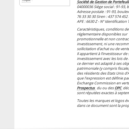
Société de Gestion de Portefeuil
04000036 Siège social : 91-93, 
Adresse postale : 91-93, boulev
76 33 30 30 Siren : 437 574 452
APE : 6630 Z - N° Identificatio
Caractéristiques, conditions d
réglementaire disponibles sur
promotionnelle et non contract
investissement, ni une recomm
sollicitation d’achat ou de vente
Il appartient à l’investisseur de
investissement avec les lois de la
ce dernier est adapté à ses obje
patrimoniale (y compris fiscale
des résidents des Etats Unis d’A
que l'expression est définie par
Exchange Commission en vertu d
Prospectus
du ou des
OPC
déc
sont réputées exactes à septe
Toutes les marques et logos éven
dans ce document sont la propr