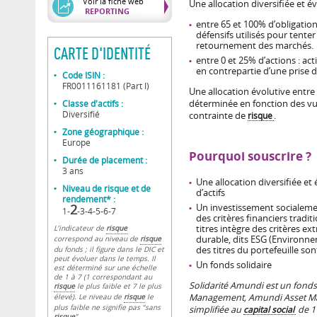
Voir la fiche web
Une allocation diversifiée et év
REPORTING
entre 65 et 100% d’obligation
défensifs utilisés pour tenter
retournement des marchés.
CARTE D'IDENTITÉ
entre 0 et 25% d’actions : ac
en contrepartie d’une prise d
Code ISIN :
FR0011161181 (Part I)
Une allocation évolutive entre l
Classe d'actifs :
déterminée en fonction des vu
Diversifié
contrainte de
risque
.
Zone géographique :
Europe
Pourquoi souscrire ?
Durée de placement :
3 ans
Une allocation diversifiée et 
Niveau de risque et de
d’actifs
rendement* :
2
Un investissement socialeme
1-
-3-4-5-6-7
des critères financiers tradit
titres intègre des critères e
L’indicateur de
risque
durable, dits ESG (Environne
correspond au niveau de
risque
des titres du portefeuille so
du fonds ; il figure dans le DIC et
peut évoluer dans le temps. Il
Un fonds solidaire
est déterminé sur une échelle
de 1 à 7 (1 correspondant au
Solidarité Amundi est un fond
risque
le plus faible et 7 le plus
Management, Amundi Asset Ma
élevé). Le niveau de
risque
le
plus faible ne signifie pas “sans
simplifiée au
capital social
de 1
risque
”.