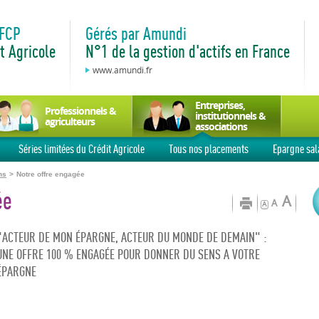
 FCP
Gérés par Amundi
t Agricole
N°1 de la gestion d'actifs en France
www.amundi.fr
Entreprises,
Professionnels &
institutionnels &
agriculteurs
associations
Séries limitées du Crédit Agricole
Tous nos placements
Epargne sal
ns
>
Notre offre engagée
ée
A
A
A
"ACTEUR DE MON ÉPARGNE, ACTEUR DU MONDE DE DEMAIN" :
UNE OFFRE 100 % ENGAGÉE POUR DONNER DU SENS A VOTRE
ÉPARGNE