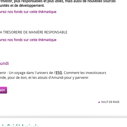
’investir, plus responsables et plus utiles, mais aussi de nouvelles sources
unités et de développement.
rez nos fonds sur cette thématique
SA TRÉSORERIE DE MANIÈRE RESPONSABLE
rez nos fonds sur cette thématique
mundi
nir : Un voyage dans l'univers de l'
ESG
. Comment les investisseurs
de, pour de bon, et les atouts d'Amundi pour y parvenir.
NDI
HAUT DE PAGE
du Crédit Agricole