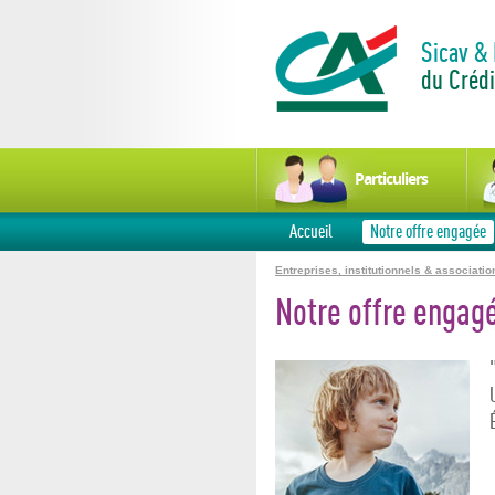
Sicav &
du Crédi
Particuliers
Accueil
Notre offre engagée
Entreprises, institutionnels & associatio
Notre offre engag