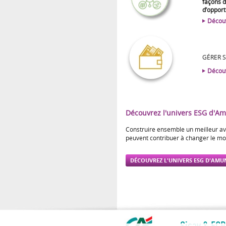
façons d
d’opport
Découv
GÉRER 
Découv
Découvrez l'univers ESG d'A
Construire ensemble un meilleur ave
peuvent contribuer à changer le mon
DÉCOUVREZ L'UNIVERS ESG D'AMU
Sicav & FCP