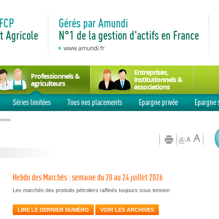
 FCP
Gérés par Amundi
t Agricole
N°1 de la gestion d'actifs en France
www.amundi.fr
Entreprises,
Professionnels &
institutionnels &
agriculteurs
associations
Séries limitées
Tous nos placements
Epargne privée
Epargne s
tions
A
A
A
Hebdo des Marchés : semaine du 20 au 24 juillet 2026
Les marchés des produits pétroliers raffinés toujours sous tension
LIRE LE DERNIER NUMÉRO
VOIR LES ARCHIVES