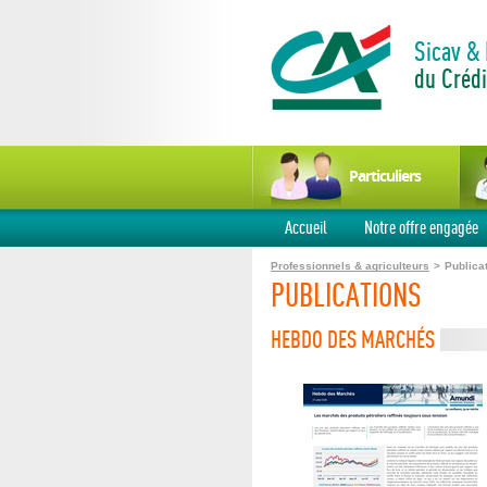
Sicav &
du Crédi
Particuliers
Accueil
Notre offre engagée
Professionnels & agriculteurs
>
Publica
PUBLICATIONS
HEBDO DES MARCHÉS