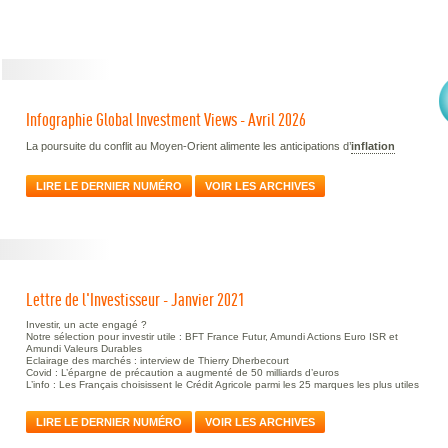
Infographie Global Investment Views - Avril 2026
La poursuite du conflit au Moyen-Orient alimente les anticipations d’
inflation
LIRE LE DERNIER NUMÉRO
VOIR LES ARCHIVES
Lettre de l'Investisseur - Janvier 2021
Investir, un acte engagé ?
Notre sélection pour investir utile : BFT France Futur, Amundi Actions Euro ISR et
Amundi Valeurs Durables
Eclairage des marchés : interview de Thierry Dherbecourt
Covid : L’épargne de précaution a augmenté de 50 milliards d’euros
L’info : Les Français choisissent le Crédit Agricole parmi les 25 marques les plus utiles
LIRE LE DERNIER NUMÉRO
VOIR LES ARCHIVES