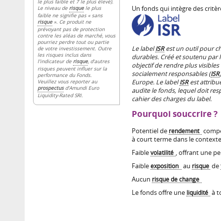
le plus faible et 7 le plus élevé).
Un fonds qui intègre des critè
Le niveau de
risque
le plus
faible ne signifie pas « sans
risque
». Ce produit ne
prévoyant pas de protection
contre les aléas de marché, vous
pourriez perdre tout ou partie
Le label
ISR
est un outil pour c
de votre investissement. Outre
les risques inclus dans
durables. Créé et soutenu par l
l’indicateur de
risque
, d’autres
objectif de rendre plus visibles
risques peuvent influer sur la
socialement responsables (
ISR
performance du Fonds.
Europe. Le label
ISR
est attribu
Veuillez vous reporter au
prospectus
d’Amundi Euro
audite le fonds, lequel doit res
Liquidity-Rated SRI.
cahier des charges du label.
Pourquoi souccrire ?
Potentiel de
rendement
compét
à court terme dans le context
Faible
volatilité
, offrant une p
Faible
exposition
au
risque
de
Aucun
risque de change
Le fonds offre une
liquidité
à t