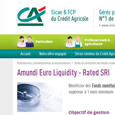
Sicav & FCP
Gérés p
du Crédit Agricole
N°1 de 
www.amun
Professionnels &
Particuliers
agriculteurs
Accueil
Notre offre engagée
Séries limitées du Crédit Agri
Entreprises, institutionnels & associations
>
Toute la sélection de fonds eng
Amundi Euro Liquidity - Rated SRI
Bénéficier des
Fonds monétai
supérieur à 1 mois minimum
Objectif de gestion