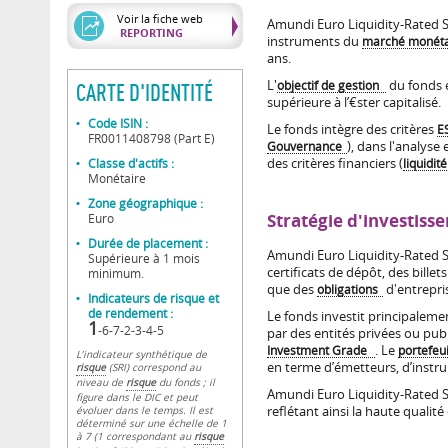
Voir la fiche web
Amundi Euro Liquidity-Rated S
REPORTING
instruments du
marché monéta
ans.
L'
objectif de gestion
du fonds e
CARTE D'IDENTITÉ
supérieure à l’€ster capitalisé.
Code ISIN :
Le fonds intègre des critères
E
FR0011408798 (Part E)
Gouvernance
), dans l'analyse
Classe d'actifs :
des critères financiers (
liquidité
Monétaire
Zone géographique :
Stratégie d'investiss
Euro
Durée de placement :
Amundi Euro Liquidity-Rated S
Supérieure à 1 mois
certificats de dépôt, des billet
minimum.
que des
obligations
d'entrepris
Indicateurs de risque et
de rendement :
Le fonds investit principaleme
1
-6-7-2-3-4-5
par des entités privées ou pub
Investment Grade
. Le
portefeui
L’indicateur synthétique de
en terme d’émetteurs, d’instru
risque
(SRI) correspond au
niveau de
risque
du fonds ; il
Amundi Euro Liquidity-Rated SRI
figure dans le DIC et peut
reflétant ainsi la haute qualité
évoluer dans le temps. Il est
déterminé sur une échelle de 1
à 7 (1 correspondant au
risque