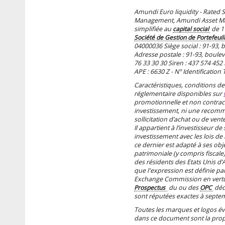
Amundi Euro liquidity - Rated 
Management, Amundi Asset Ma
simplifiée au
capital social
de 1
Société de Gestion de Portefeuil
04000036 Siège social : 91-93, 
Adresse postale : 91-93, boulev
76 33 30 30 Siren : 437 574 452
APE : 6630 Z - N° Identificatio
Caractéristiques, conditions d
réglementaire disponibles sur
promotionnelle et non contract
investissement, ni une recomm
sollicitation d’achat ou de vente
Il appartient à l’investisseur de
investissement avec les lois de la
ce dernier est adapté à ses obje
patrimoniale (y compris fiscale
des résidents des Etats Unis d’A
que l'expression est définie par
Exchange Commission en vertu d
Prospectus
du ou des
OPC
déc
sont réputées exactes à septe
Toutes les marques et logos éven
dans ce document sont la propr