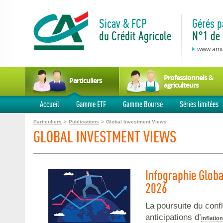
Sicav & FCP
Gérés p
du Crédit Agricole
N°1 de 
www.amun
Professionnels &
Particuliers
agriculteurs
Accueil
Gamme ETF
Gamme Bourse
Séries limitées
Particuliers
>
Publications
>
Global Investment Views
GLOBAL INVESTMENT VIEWS
Infographie Globa
2026
La poursuite du conf
anticipations d’
inflation