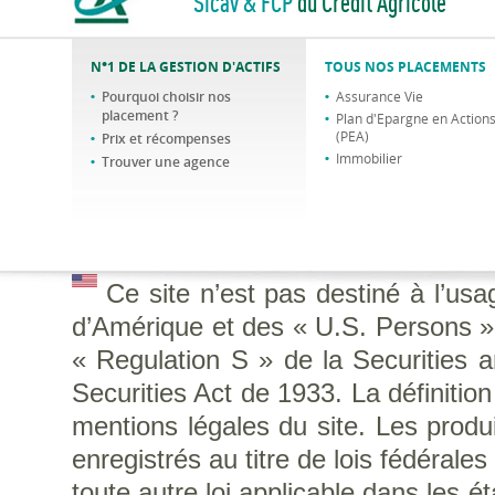
Sicav & FCP
du Crédit Agricole
N°1 DE LA GESTION D'ACTIFS
TOUS NOS PLACEMENTS
Pourquoi choisir nos
Assurance Vie
placement ?
Plan d'Epargne en Action
(PEA)
Prix et récompenses
Immobilier
Trouver une agence
Ce site n’est pas destiné à l’us
d’Amérique et des « U.S. Persons », 
« Regulation S » de la Securities
Securities Act de 1933. La définitio
mentions légales du site. Les produi
enregistrés au titre de lois fédérale
toute autre loi applicable dans les é