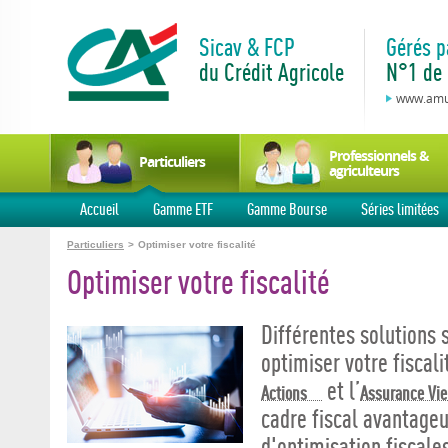
Sicav & FCP
Gérés p
du Crédit Agricole
N°1 de 
www.amun
Professionnels &
Particuliers
agriculteurs
Accueil
Gamme ETF
Gamme Bourse
Séries limitées
Particuliers
>
Optimiser votre fiscalité
Optimiser votre fiscalité
Différentes solutions 
optimiser votre fiscali
et l’
Actions
Assurance Vie
cadre fiscal avantageu
d'optimisation fiscales 